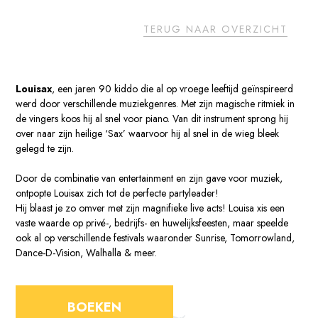
TERUG NAAR OVERZICHT
Louisax
, een jaren 90 kiddo die al op vroege leeftijd geïnspireerd
werd door verschillende muziekgenres. Met zijn magische ritmiek in
de vingers koos hij al snel voor piano. Van dit instrument sprong hij
over naar zijn heilige ‘Sax’ waarvoor hij al snel in de wieg bleek
gelegd te zijn.
Door de combinatie van entertainment en zijn gave voor muziek,
ontpopte Louisax zich tot de perfecte partyleader!
Hij blaast je zo omver met zijn magnifieke live acts! Louisa xis een
vaste waarde op privé-, bedrijfs- en huwelijksfeesten, maar speelde
ook al op verschillende festivals waaronder Sunrise, Tomorrowland,
Dance-D-Vision, Walhalla & meer.
BOEKEN