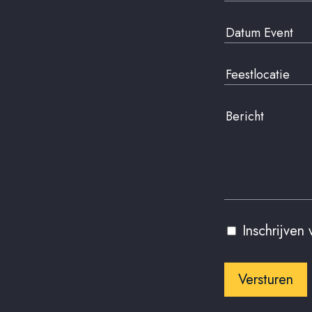
ma
di
27
28
3
4
10
11
17
18
24
25
31
1
Inschrijven
vandaag