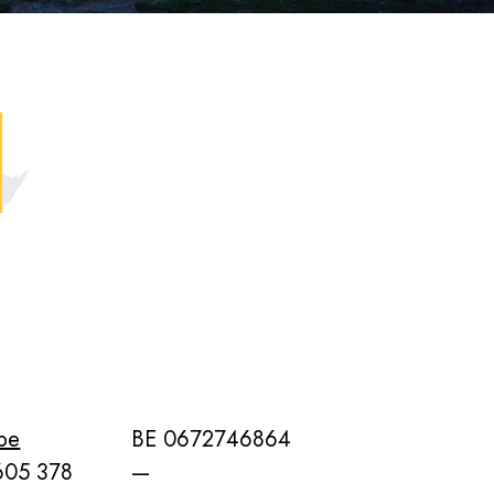
.be
BE 0672746864
605 378
—