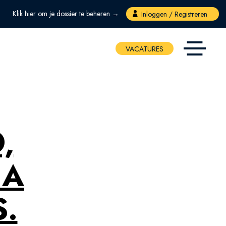
Klik hier om je dossier te beheren →
Inloggen / Registreren
VACATURES
,
 A
S.