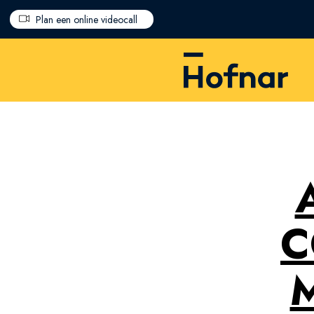
Overslaan en naar de inhoud gaan
Plan een online videocall
C
M