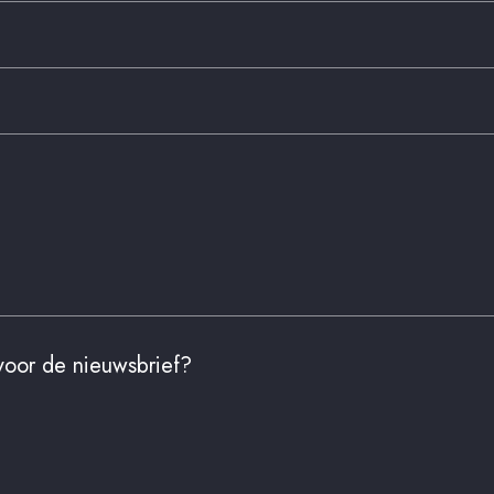
augustus
2026
wo
do
vr
za
zo
29
30
31
1
2
5
6
7
8
9
12
13
14
15
16
19
20
21
22
23
26
27
28
29
30
2
3
4
5
6
 voor de nieuwsbrief?
verwijderen
sluiten