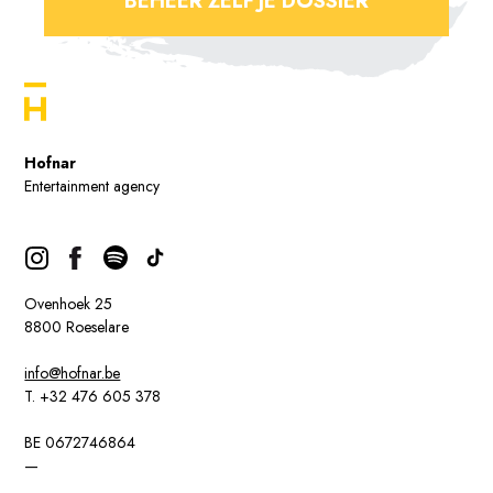
BEHEER ZELF JE DOSSIER
Hofnar
Entertainment agency
Ovenhoek 25
8800 Roeselare
info@hofnar.be
T. +32 476 605 378
BE 0672746864
—