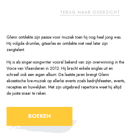
TERUG NAAR OVERZICHT
Glenn ontdekte zijn passie voor muziek toen hij nog heel jong was.
Hij volgde drumles, gitaarles en ontdekte niet veel later zijn
zangtalent.
Hij is als singer-songwriter vooral bekend van zijn overwinning in the
Voice van Vlaanderen in 2012. Hij bracht enkele singles uit en
schreef ook een eigen album. De laatste jaren brengt Glenn
akoestische live-muziek op allerlei events zoals bedrijfsfeesten, events,
recepties en huwelijken. Met zijn uitgebreid repertoire weet hij altijd
de juiste snaar te raken.
BOEKEN