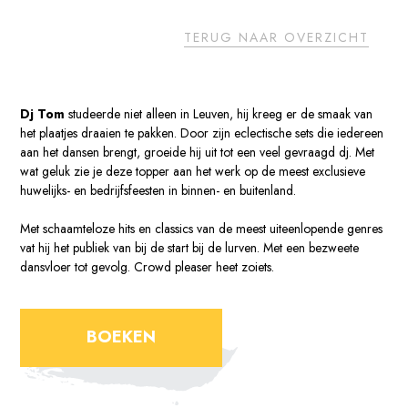
TERUG NAAR OVERZICHT
Dj Tom
studeerde niet alleen in Leuven, hij kreeg er de smaak van
het plaatjes draaien te pakken. Door zijn eclectische sets die iedereen
aan het dansen brengt, groeide hij uit tot een veel gevraagd dj. Met
wat geluk zie je deze topper aan het werk op de meest exclusieve
huwelijks- en bedrijfsfeesten in binnen- en buitenland.
Met schaamteloze hits en classics van de meest uiteenlopende genres
vat hij het publiek van bij de start bij de lurven. Met een bezweete
dansvloer tot gevolg. Crowd pleaser heet zoiets.
BOEKEN